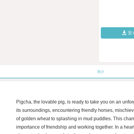
安
简介
Pigcha, the lovable pig, is ready to take you on an unfo
its surroundings, encountering friendly horses, mischie
of golden wheat to splashing in mud puddles. This charmi
importance of friendship and working together. In a hea