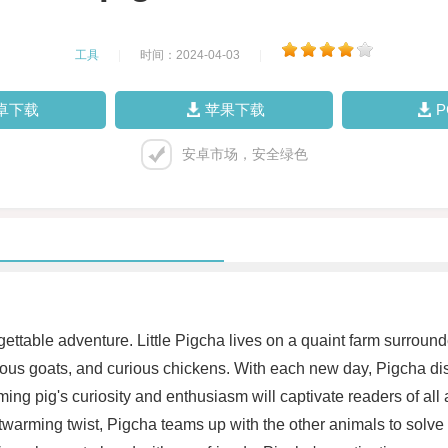
工具
|
时间：2024-04-03
|
卓下载
苹果下载
安卓市场，安全绿色
rgettable adventure. Little Pigcha lives on a quaint farm surroun
vous goats, and curious chickens. With each new day, Pigcha di
ng pig's curiosity and enthusiasm will captivate readers of all 
rtwarming twist, Pigcha teams up with the other animals to sol