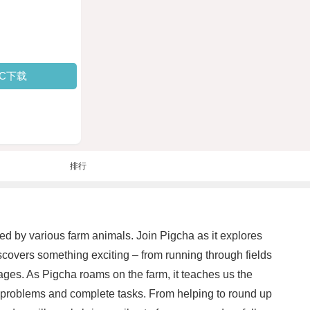
PC下载
排行
ded by various farm animals. Join Pigcha as it explores
scovers something exciting – from running through fields
ages. As Pigcha roams on the farm, it teaches us the
ve problems and complete tasks. From helping to round up