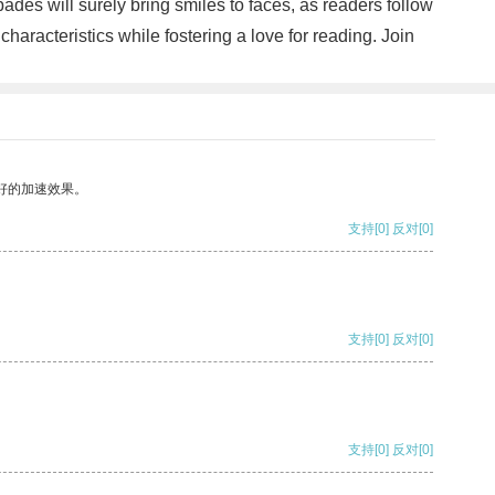
des will surely bring smiles to faces, as readers follow
haracteristics while fostering a love for reading. Join
好的加速效果。
支持
[0]
反对
[0]
支持
[0]
反对
[0]
支持
[0]
反对
[0]