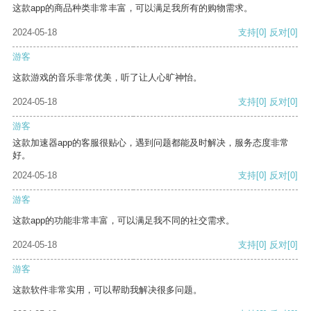
这款app的商品种类非常丰富，可以满足我所有的购物需求。
2024-05-18
支持
[0]
反对
[0]
游客
这款游戏的音乐非常优美，听了让人心旷神怡。
2024-05-18
支持
[0]
反对
[0]
游客
这款加速器app的客服很贴心，遇到问题都能及时解决，服务态度非常
好。
2024-05-18
支持
[0]
反对
[0]
游客
这款app的功能非常丰富，可以满足我不同的社交需求。
2024-05-18
支持
[0]
反对
[0]
游客
这款软件非常实用，可以帮助我解决很多问题。