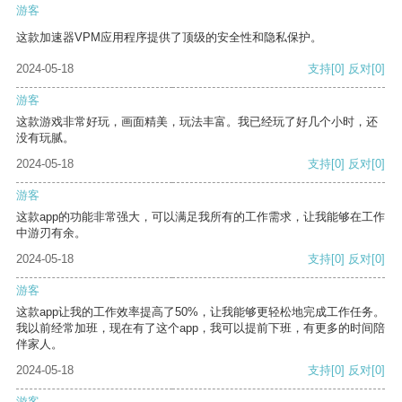
游客
这款加速器VPM应用程序提供了顶级的安全性和隐私保护。
2024-05-18
支持
[0]
反对
[0]
游客
这款游戏非常好玩，画面精美，玩法丰富。我已经玩了好几个小时，还
没有玩腻。
2024-05-18
支持
[0]
反对
[0]
游客
这款app的功能非常强大，可以满足我所有的工作需求，让我能够在工作
中游刃有余。
2024-05-18
支持
[0]
反对
[0]
游客
这款app让我的工作效率提高了50%，让我能够更轻松地完成工作任务。
我以前经常加班，现在有了这个app，我可以提前下班，有更多的时间陪
伴家人。
2024-05-18
支持
[0]
反对
[0]
游客