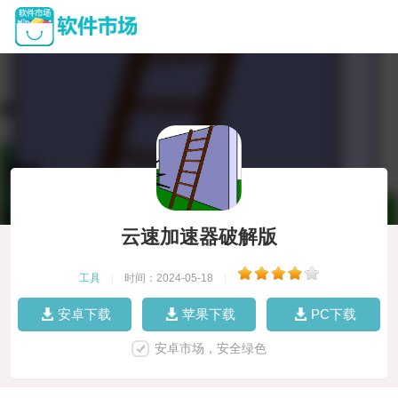
云速加速器破解版
工具
|
时间：2024-05-18
|
安卓下载
苹果下载
PC下载
安卓市场，安全绿色