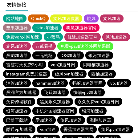
友情链接
网站地图
QuickQ
旋风加速度器
旋风
旋风加速
坚果加速器
tiktok加速器
狗急加速器官网
免费vqn外网加速
小蓝鸟
优途加速器官网
风驰加速器
旋风加速器
八戒看书
免费vps加速器外网苹果版
黑豹加速器
一元机场
IOS加速器
银河加速器
雷霆每天免费2小时
vqn加速外网
闪电猫加速器
instagram免费加速器
旋风pvn加速器
西柚加速器
油管加速器
hammer加速器
蚂蚁加速器官网
vp加速器
黑洞官方加速器
飞跃加速器
快喵vpv加速器
免费跨墙软件
黑洞永久加速器
永久免费vqn加速外网
银河加速器
手机外国加速器官网
银河加速器
巴博下载站
爱加速器
旋风加速器
海鸥加速器
酷通vp加速器
vqn加速
香蕉加速器官网
旋风pvn加速器