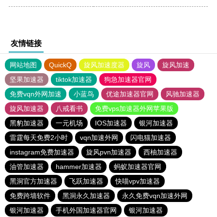
友情链接
网站地图
QuickQ
旋风加速度器
旋风
旋风加速
坚果加速器
tiktok加速器
狗急加速器官网
免费vqn外网加速
小蓝鸟
优途加速器官网
风驰加速器
旋风加速器
八戒看书
免费vps加速器外网苹果版
黑豹加速器
一元机场
IOS加速器
银河加速器
雷霆每天免费2小时
vqn加速外网
闪电猫加速器
instagram免费加速器
旋风pvn加速器
西柚加速器
油管加速器
hammer加速器
蚂蚁加速器官网
黑洞官方加速器
飞跃加速器
快喵vpv加速器
免费跨墙软件
黑洞永久加速器
永久免费vqn加速外网
银河加速器
手机外国加速器官网
银河加速器