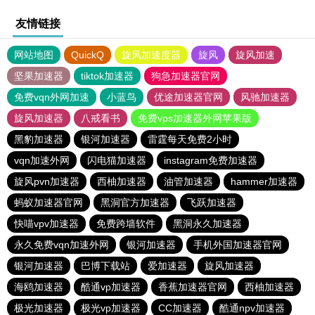
友情链接
网站地图
QuickQ
旋风加速度器
旋风
旋风加速
坚果加速器
tiktok加速器
狗急加速器官网
免费vqn外网加速
小蓝鸟
优途加速器官网
风驰加速器
旋风加速器
八戒看书
免费vps加速器外网苹果版
黑豹加速器
银河加速器
雷霆每天免费2小时
vqn加速外网
闪电猫加速器
instagram免费加速器
旋风pvn加速器
西柚加速器
油管加速器
hammer加速器
蚂蚁加速器官网
黑洞官方加速器
飞跃加速器
快喵vpv加速器
免费跨墙软件
黑洞永久加速器
永久免费vqn加速外网
银河加速器
手机外国加速器官网
银河加速器
巴博下载站
爱加速器
旋风加速器
海鸥加速器
酷通vp加速器
香蕉加速器官网
西柚加速器
极光加速器
极光vp加速器
CC加速器
酷通npv加速器