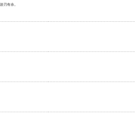
中游刃有余。
。