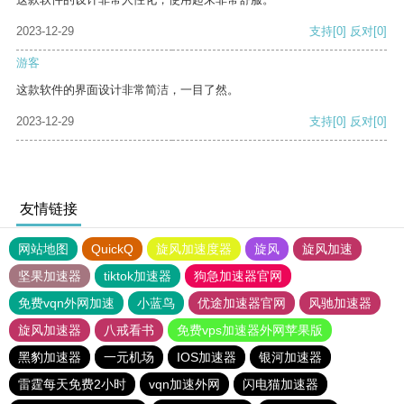
2023-12-29
支持
[0]
反对
[0]
游客
这款软件的界面设计非常简洁，一目了然。
2023-12-29
支持
[0]
反对
[0]
友情链接
网站地图
QuickQ
旋风加速度器
旋风
旋风加速
坚果加速器
tiktok加速器
狗急加速器官网
免费vqn外网加速
小蓝鸟
优途加速器官网
风驰加速器
旋风加速器
八戒看书
免费vps加速器外网苹果版
黑豹加速器
一元机场
IOS加速器
银河加速器
雷霆每天免费2小时
vqn加速外网
闪电猫加速器