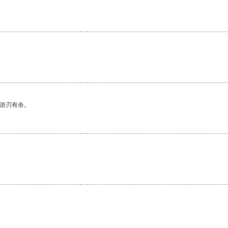
中游刃有余。
。
。