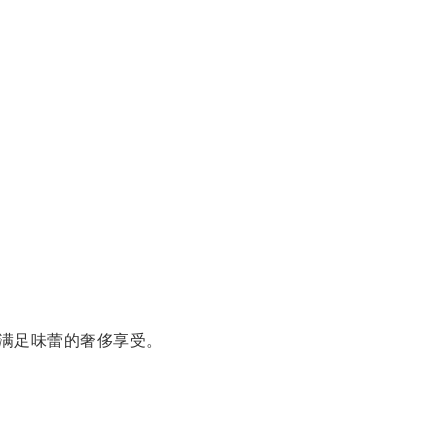
满足味蕾的奢侈享受。